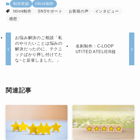
制作実績
litlink制作
litlink制作
SNSサポート
お客様の声
インタビュー
感想
お悩み解決のご相談「私
のやりたいことは悩みの
名刺制作：C-LOOP
解決だったのに、テクニ
UTITED ATELIER様
ックばかり押し付けてた
な~と反省しました。」
関連記事